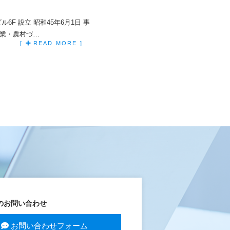
」
6F 設立 昭和45年6月1日 事
農業・農村づ…
[
READ MORE ]
のお問い合わせ
お問い合わせフォーム