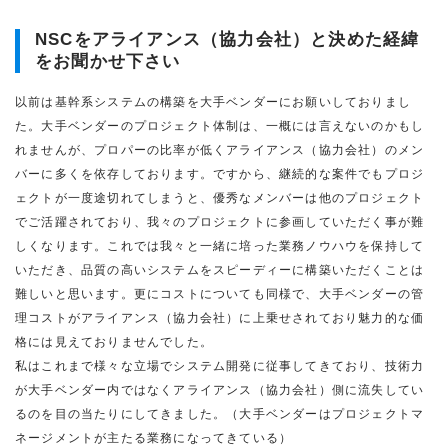
NSCをアライアンス（協力会社）と決めた経緯
をお聞かせ下さい
以前は基幹系システムの構築を大手ベンダーにお願いしておりまし
た。大手ベンダーのプロジェクト体制は、一概には言えないのかもし
れませんが、プロパーの比率が低くアライアンス（協力会社）のメン
バーに多くを依存しております。ですから、継続的な案件でもプロジ
ェクトが一度途切れてしまうと、優秀なメンバーは他のプロジェクト
でご活躍されており、我々のプロジェクトに参画していただく事が難
しくなります。これでは我々と一緒に培った業務ノウハウを保持して
いただき、品質の高いシステムをスピーディーに構築いただくことは
難しいと思います。更にコストについても同様で、大手ベンダーの管
理コストがアライアンス（協力会社）に上乗せされており魅力的な価
格には見えておりませんでした。
私はこれまで様々な立場でシステム開発に従事してきており、技術力
が大手ベンダー内ではなくアライアンス（協力会社）側に流失してい
るのを目の当たりにしてきました。（大手ベンダーはプロジェクトマ
ネージメントが主たる業務になってきている）