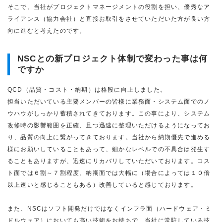
そこで、当社がプロジェクトマネージメントの役割を担い、優秀なア
ライアンス（協力会社）と直接お取引をさせていただいた方が良い方
向に進むと考えたのです。
NSCとの新プロジェクト体制で変わった事は何
ですか
QCD（品質・コスト・納期）は格段に向上しました。
担当いただいている主要メンバーの皆様に業務面・システム面でのノ
ウハウがしっかり蓄積されてきております。この事により、システム
改修時の影響範囲を正確、且つ迅速に整理いただけるようになってお
り、品質の向上に繋がってきております。当社から納期優先で進める
様にお願いしていることもあって、細かなレベルでの不具合は発生す
ることもありますが、迅速にリカバリしていただいております。コス
ト面では６割～７割程度、納期面では大幅に（場合によっては１０倍
以上速いと感じることもある）改善していると感じております。
また、NSCはソフト開発だけではなくインフラ面（ハードウェア・ミ
ドルウェア）においても高い技術をお持ちで、当社に常駐している技