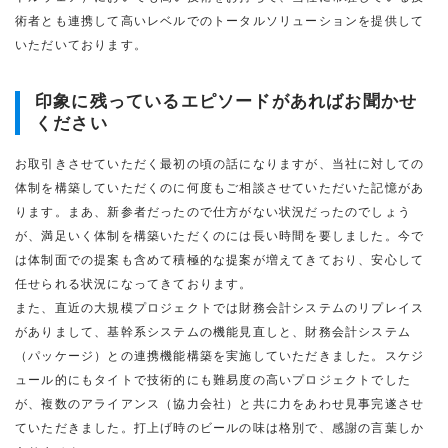
術者とも連携して高いレベルでのトータルソリューションを提供して
いただいております。
印象に残っているエピソードがあればお聞かせ
ください
お取引きさせていただく最初の頃の話になりますが、当社に対しての
体制を構築していただくのに何度もご相談させていただいた記憶があ
ります。まあ、新参者だったので仕方がない状況だったのでしょう
が、満足いく体制を構築いただくのには長い時間を要しました。今で
は体制面での提案も含めて積極的な提案が増えてきており、安心して
任せられる状況になってきております。
また、直近の大規模プロジェクトでは財務会計システムのリプレイス
がありまして、基幹系システムの機能見直しと、財務会計システム
（パッケージ）との連携機能構築を実施していただきました。スケジ
ュール的にもタイトで技術的にも難易度の高いプロジェクトでした
が、複数のアライアンス（協力会社）と共に力をあわせ見事完遂させ
ていただきました。打上げ時のビールの味は格別で、感謝の言葉しか