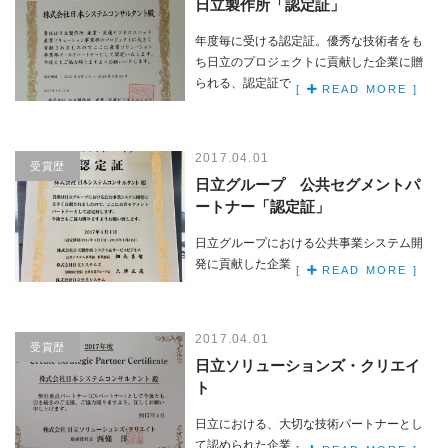
日立製作所「認定証」
年度毎に受ける認定証。優秀な技術者をも
ち日立のプロジェクトに貢献した企業に贈
られる、認定証です。
[
READ MORE ]
2017.04.01
受賞歴
日立グループ 公共セグメントパ
ートナー「認定証」
日立グループにおける公共事業システム開
発に貢献した企業に贈られる認定証です。
[
READ MORE ]
2017.04.01
受賞歴
日立ソリューションズ・クリエイ
ト
日立における、大切な技術パートナーとし
て認められた企業に贈られる、賞状です。