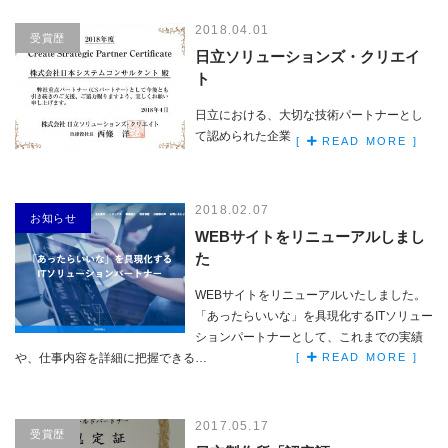
2018.04.01
受賞歴
日立ソリューションズ・クリエイ
ト
日立における、大切な技術パートナーとし
て認められた企業に贈られる、賞状です。
[
READ MORE ]
2018.02.07
お知らせ
WEBサイトをリニューアルしまし
た
WEBサイトをリニューアルいたしました。
「あったらいいな」を具現化するITソリュー
ションパートナーとして、これまでの実績
や、仕事内容を詳細に把握できる…
[
READ MORE ]
2017.05.17
受賞歴