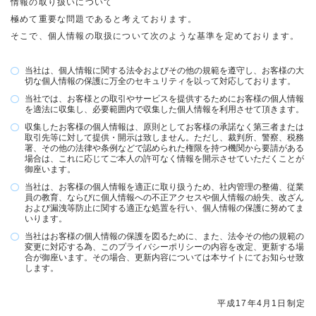
情報の取り扱いについて
極めて重要な問題であると考えております。
そこで、個人情報の取扱について次のような基準を定めております。
当社は、個人情報に関する法令およびその他の規範を遵守し、お客様の大
切な個人情報の保護に万全のセキュリティを以って対応しております。
当社では、お客様との取引やサービスを提供するためにお客様の個人情報
を適法に収集し、必要範囲内で収集した個人情報を利用させて頂きます。
収集したお客様の個人情報は、原則としてお客様の承諾なく第三者または
取引先等に対して提供・開示は致しません。ただし、裁判所、警察、税務
署、その他の法律や条例などで認められた権限を持つ機関から要請がある
場合は、これに応じてご本人の許可なく情報を開示させていただくことが
御座います。
当社は、お客様の個人情報を適正に取り扱うため、社内管理の整備、従業
員の教育、ならびに個人情報への不正アクセスや個人情報の紛失、改ざん
および漏洩等防止に関する適正な処置を行い、個人情報の保護に努めてま
いります。
当社はお客様の個人情報の保護を図るために、また、法令その他の規範の
変更に対応する為、このプライバシーポリシーの内容を改定、更新する場
合が御座います。その場合、更新内容については本サイトにてお知らせ致
します。
平成17年4月1日制定