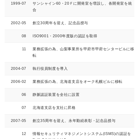
1999-07
サンシャイン60・20Ｆに開発室を増設し、各開発室を統
合
2002-05
創立30周年を迎え、記念品授与
08
ISO9001・2000年度版の認証を取得
11
業務拡張の為、山梨事業所を甲府市甲府センタービルに移
転
2004-07
執行役員制度を導入
2006-02
業務拡張の為、北海道支店をオーク札幌ビルに移転
06
静脈認証装置を全社に設置
07
北海道支店を支社に昇格
2007-05
創立35周年を迎え、永年勤続表彰・記念品授与
12
情報セキュリティマネジメントシステム(ISMS)の認証を