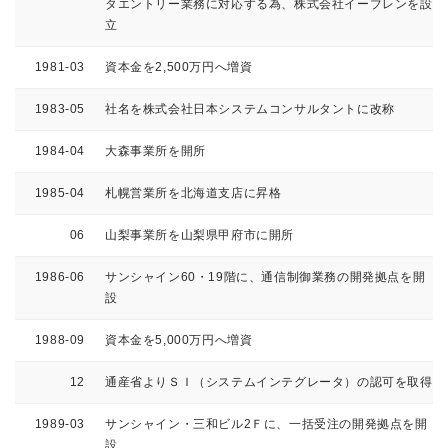
タエントリー業務に対応する為、株式会社イーブレンを設
立
1981-03
資本金を2,500万円へ増資
1983-05
社名を株式会社日本システムコンサルタントに改称
1984-04
大森事業所を開所
1985-04
札幌営業所を北海道支店に昇格
06
山梨事業所を山梨県甲府市に開所
1986-06
サンシャイン60・19階に、通信制御業務の開発拠点を開
設
1988-09
資本金を5,000万円へ増資
12
通産省よりＳＩ（システムインテグレータ）の認可を取得
1989-03
サンシャイン・三和ビル2Ｆに、一括受注の開発拠点を開
設