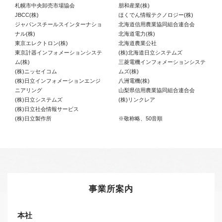
札幌市中央卸売市場協会
朋和産業(株)
JBCC(株)
ほくでん情報テクノロジー(株)
ジャパンスチールスインターナショ
北海道信用農業協同組合連合会
ナル(株)
北海道電力(株)
東京エレクトロン(株)
北海道農業公社
東京計器インフォメーションシステ
(株)北海道日立システムズ
ム(株)
三菱電機インフォメーションシステ
(株)ニッセイコム
ムズ(株)
(株)日立インフォメーションエンジ
八洲電機(株)
ニアリング
山梨県信用農業協同組合連合会
(株)日立システムズ
(株)リンクレア
(株)日立社会情報サービス
(株)日立製作所
※敬称略、50音順
事業所案内
本社