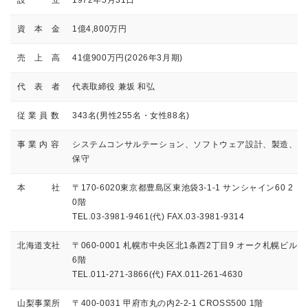
資 本 金
1億4,800万円
売 上 高
41億900万円(2026年3月期)
代 表 者
代表取締役 兼坂 和弘
従 業 員 数
343名(男性255名・女性88名)
事 業 内 容
システムコンサルテーション、ソフトウェア設計、製造、
保守
本 社
〒170-6020東京都豊島区東池袋3-1-1 サンシャイン60 2
0階
TEL.03-3981-9461(代) FAX.03-3981-9314
北海道支社
〒060-0001 札幌市中央区北1条西2丁目9 オーク札幌ビル
6階
TEL.011-271-3866(代) FAX.011-261-4630
山梨事業所
〒400-0031 甲府市丸の内2-2-1 CROSS500 1階