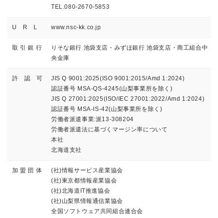
TEL.080-2670-5853
U R L
www.nsc-kk.co.jp
取 引 銀 行
りそな銀行 池袋支店・みずほ銀行 池袋支店・商工組合中
央金庫
許 認 可
JIS Q 9001:2025(ISO 9001:2015/Amd 1:2024)
認証番号 MSA-QS-4245(山梨事業所を除く)
JIS Q 27001:2025(ISO/IEC 27001:2022/Amd 1:2024)
認証番号 MSA-IS-42(山梨事業所を除く)
労働者派遣事業:派13-308204
労働者派遣法に基づくマージン率について
本社
北海道支社
加 盟 団 体
(社)情報サービス産業協会
(社)東京都情報産業協会
(社)北海道IT推進協会
(社)山梨県情報通信業協会
全国ソフトウェア共同組合連合会