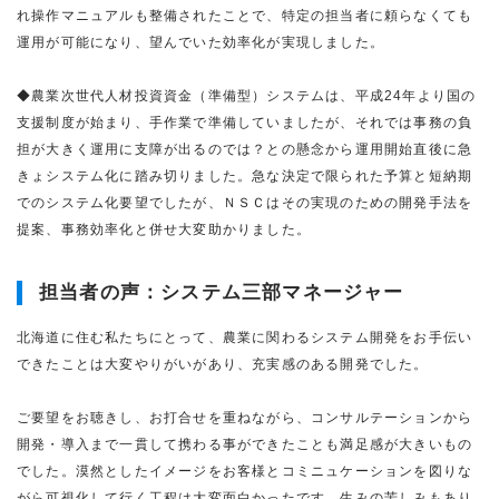
れ操作マニュアルも整備されたことで、特定の担当者に頼らなくても
運用が可能になり、望んでいた効率化が実現しました。
◆農業次世代人材投資資金（準備型）システムは、平成24年より国の
支援制度が始まり、手作業で準備していましたが、それでは事務の負
担が大きく運用に支障が出るのでは？との懸念から運用開始直後に急
きょシステム化に踏み切りました。急な決定で限られた予算と短納期
でのシステム化要望でしたが、ＮＳＣはその実現のための開発手法を
提案、事務効率化と併せ大変助かりました。
担当者の声：システム三部マネージャー
北海道に住む私たちにとって、農業に関わるシステム開発をお手伝い
できたことは大変やりがいがあり、充実感のある開発でした。
ご要望をお聴きし、お打合せを重ねながら、コンサルテーションから
開発・導入まで一貫して携わる事ができたことも満足感が大きいもの
でした。漠然としたイメージをお客様とコミニュケーションを図りな
がら可視化して行く工程は大変面白かったです。生みの苦しみもあり