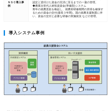
ＮＳＣ導入事
認定と貸付けた資金の完済に至るまでの一連の管理。
例
◆農業次世代人材投資資金(準備型)システム
青年の就農意欲を喚起し、就農前研修期間の所得を確保す
るための資金の交付(最長３年間)。国の就農支援制度に伴
い、資金の交付と必要な研修の実施状況 などの管理。
導入システム事例