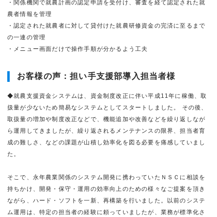
・関係機関で就農計画の認定申請を受付け、審査を経て認定された就
農者情報を管理
・認定された就農者に対して貸付けた就農研修資金の完済に至るまで
の一連の管理
・メニュー画面だけで操作手順が分かるよう工夫
お客様の声：担い手支援部導入担当者様
◆就農支援資金システムは、資金制度改正に伴い平成11年に稼働、取
扱量が少ないため簡易なシステムとしてスタートしました。 その後、
取扱量の増加や制度改正などで、機能追加や改善などを繰り返しなが
ら運用してきましたが、繰り返されるメンテナンスの限界、担当者育
成の難しさ、などの課題が山積し効率化を図る必要を痛感していまし
た。
そこで、永年農業関係のシステム開発に携わっていたＮＳＣに相談を
持ちかけ、開発・保守・運用の効率向上のための様々なご提案を頂き
ながら、ハード・ソフトを一新、再構築を行いました。以前のシステ
ム運用は、特定の担当者の経験に頼っていましたが、業務が標準化さ