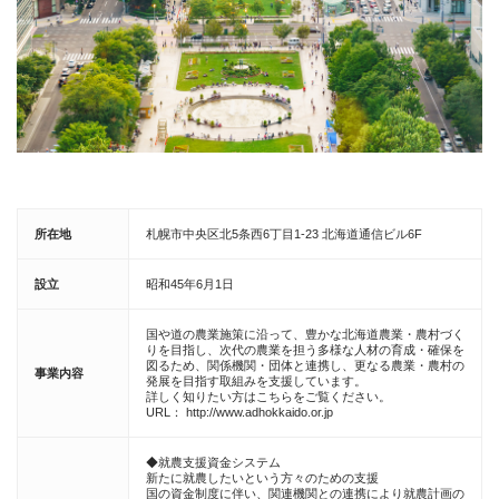
所在地
札幌市中央区北5条西6丁目1-23 北海道通信ビル6F
設立
昭和45年6月1日
国や道の農業施策に沿って、豊かな北海道農業・農村づく
りを目指し、次代の農業を担う多様な人材の育成・確保を
図るため、関係機関・団体と連携し、更なる農業・農村の
事業内容
発展を目指す取組みを支援しています。
詳しく知りたい方はこちらをご覧ください。
URL： http://www.adhokkaido.or.jp
◆就農支援資金システム
新たに就農したいという方々のための支援
国の資金制度に伴い、関連機関との連携により就農計画の